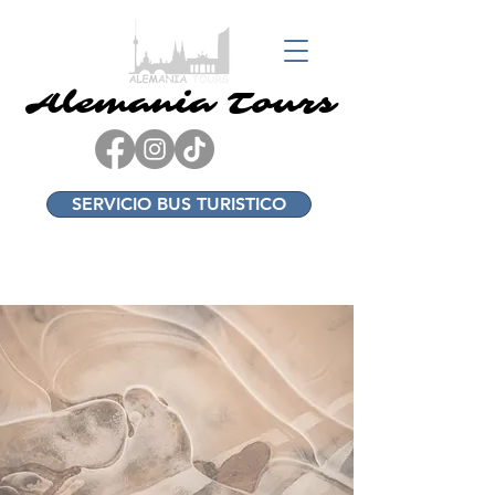
Alemania Tours
Alemania Tours
SERVICIO BUS TURISTICO
+49 17682338934