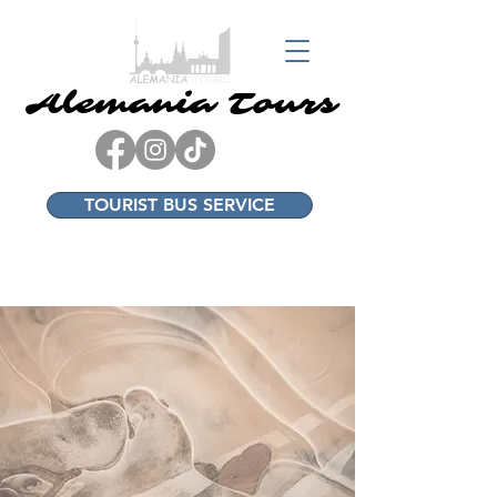
Alemania Tours
Alemania Tours
TOURIST BUS SERVICE
+49 17682338934