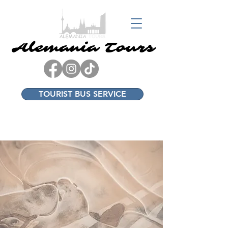
Alemania Tours
Alemania Tours
TOURIST BUS SERVICE
+49 17682338934